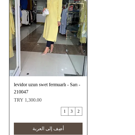
levidor uzun swet fermuarlı - Sarı -
210047
السعر
1
3
2
أضِف إلى العربة