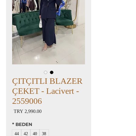
ÇITÇITLI BLAZER
ÇEKET - Lacivert -
2559006
السعر
*
BEDEN
44
42
40
38