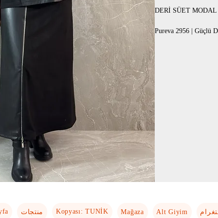
DERİ SÜET MODAL 
Pureva 2956 | Güçlü D
Pureva imzalı üçlü tak
görünümlü etek ve ferm
Günlük ve şık kombinle
Beden: 1-2-3-4 (4 bed
yfa
Kopyası: TUNİK
Mağaza
Alt Giyim
تغرام
منتجات