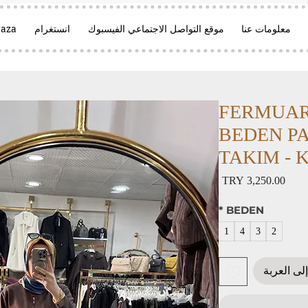
معلومات عنا
موقع التواصل الاجتماعي الفيسبوك
انستغرام
aza
FERMUAR
BEDEN P
TAKIM - Ka
السعر
*
BEDEN
1
4
3
2
لى العربة