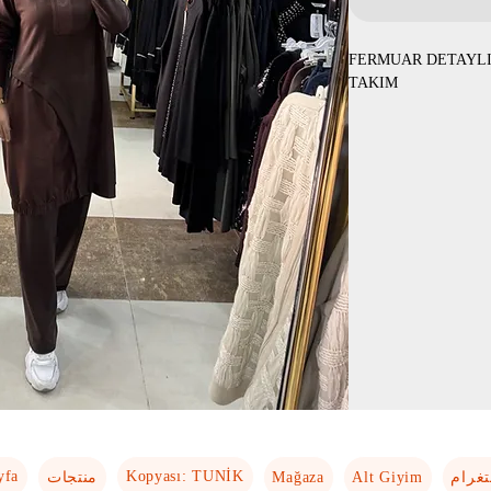
FERMUAR DETAYL
TAKIM
yfa
Kopyası: TUNİK
Mağaza
Alt Giyim
تغرام
منتجات