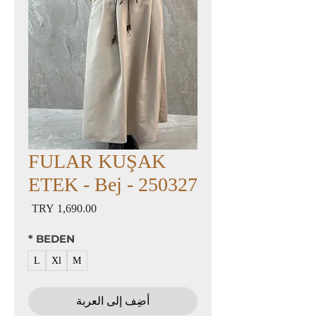
FULAR KUŞAK
ETEK - Bej - 250327
السعر
*
BEDEN
L
Xl
M
أضِف إلى العربة