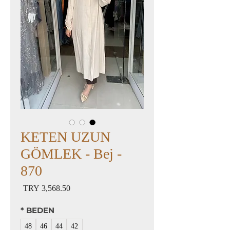
KETEN UZUN
GÖMLEK - Bej -
870
السعر
*
BEDEN
48
46
44
42