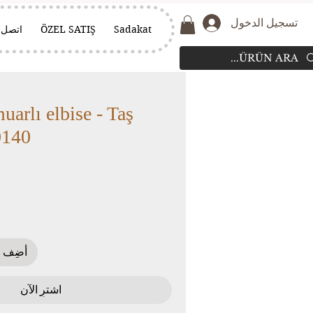
تسجيل الدخول
Sadakat
ÖZEL SATIŞ
اتصل
uarlı elbise - Taş
0140
أضِف إ
اشترِ الآن