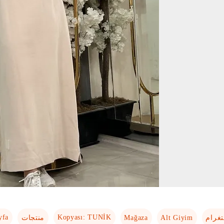
yfa
Kopyası: TUNİK
Mağaza
Alt Giyim
تغرام
منتجات