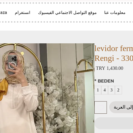
معلومات عنا
موقع التواصل الاجتماعي الفيسبوك
انستغرام
aza
levidor ferm
Rengi - 33
السعر
*
BEDEN
1
4
3
2
لى العربة