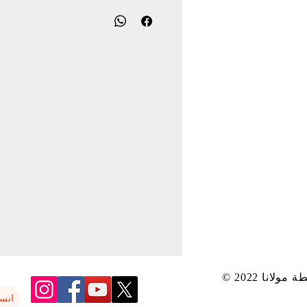
بواسطة مولانا
انس