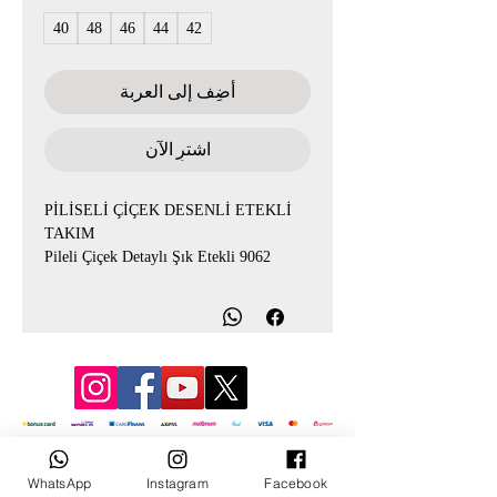
40
48
46
44
42
أضِف إلى العربة
اشترِ الآن
PİLİSELİ ÇİÇEK DESENLİ ETEKLİ
TAKIM
9062 Pileli Çiçek Detaylı Şık Etekli
Takım ?
Ürün Kodu: 9062
Pileli etek ve çiçek detaylı ceket
tasarımıyla oldukça şık ve zarif bir takım.
Bayramda hem rahat hem de göz alıcı bir
kombin arayanlar için ideal.
© 2022 بواسطة مولانا
✨ 40-48 beden aralığında
WhatsApp
Instagram
Facebook
✨ Kahve ve siyah renk seçenekleri