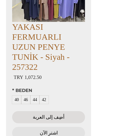
YAKASI
FERMUARLI
UZUN PENYE
TUNİK - Siyah -
257322
السعر
*
BEDEN
40
46
44
42
أضِف إلى العربة
اشترِ الآن