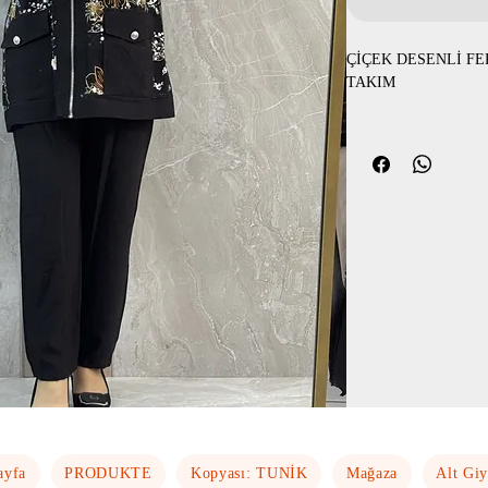
ÇİÇEK DESENLİ F
TAKIM
Tunik boy 75cm Pant
1 beden göğüs 110cm
2 beden göğüs 114cm 
3 beden göğüs 118cm 
4 beden göğüs 122cm 
ayfa
PRODUKTE
Kopyası: TUNİK
Mağaza
Alt Gi