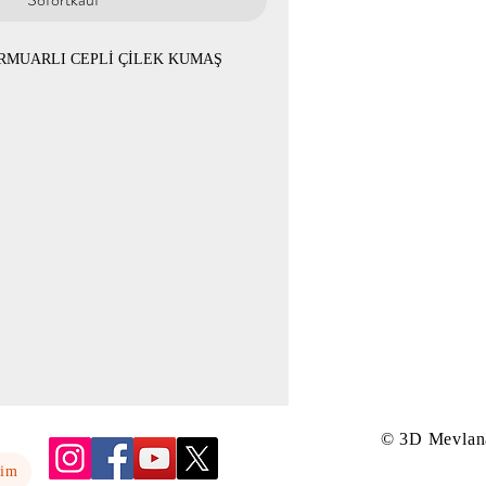
ERMUARLI CEPLİ ÇİLEK KUMAŞ
olon 95cm
 basen 118cm
basen 122cm
basen 126cm
basen 130cm
© 3D Mevlan
yim