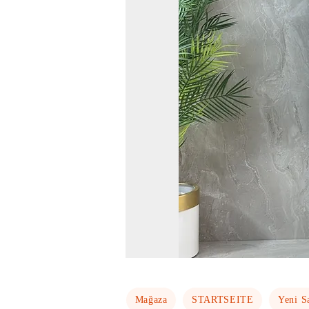
Mağaza
STARTSEITE
Yeni S