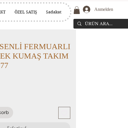
Anmelden
AKT
ÖZEL SATIŞ
Sadakat
ESENLİ FERMUARLI
LEK KUMAŞ TAKIM
577
korb
Sofortkauf