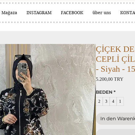
Mağaza
INSTAGRAM
FACEBOOK
über uns
KONT
ÇİÇEK D
CEPLİ Çİ
- Siyah - 1
Preis
5.200,00 TRY
BEDEN
*
2
3
4
1
In den Waren