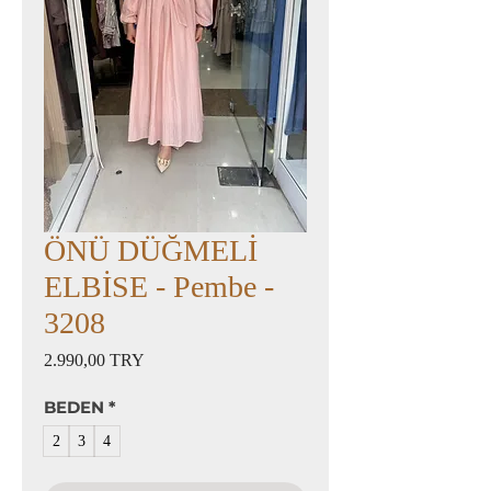
ÖNÜ DÜĞMELİ
ELBİSE - Pembe -
3208
Preis
2.990,00 TRY
BEDEN
*
2
3
4