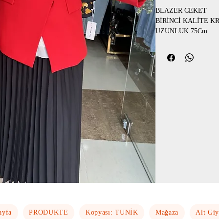
BLAZER CEKET
BİRİNCİ KALİTE K
UZUNLUK 75Cm
BEDENLER 36-38-40
PİLİSE ETEK
PREMIUM KALİTE
TAM BOY ASTARLI
BEL YANDAN FERM
BEDENLER 40-42-44
KÜÇÜK TERCİH EDE
ayfa
PRODUKTE
Kopyası: TUNİK
Mağaza
Alt Gi