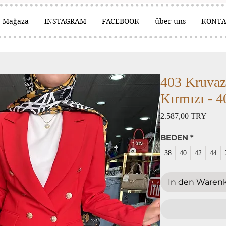
Mağaza
INSTAGRAM
FACEBOOK
über uns
KONT
403 Kruva
Kırmızı - 4
Preis
2.587,00 TRY
BEDEN
*
38
40
42
44
In den Waren