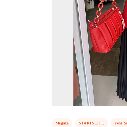
Mağaza
STARTSEITE
Yeni S