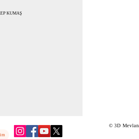
REP KUMAŞ
-42-44
UARLI
-46-48 (KALIP GENİŞTİR BİR BEDEN
BİLİRSİNİZ)
© 3D Mevlan
yim