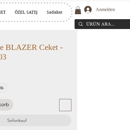
Anmelden
AKT
ÖZEL SATIŞ
Sadakat
ze BLAZER Ceket -
03
36
korb
Sofortkauf