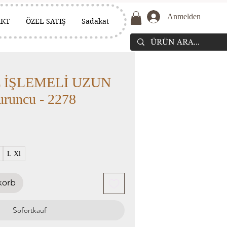
Anmelden
AKT
ÖZEL SATIŞ
Sadakat
 İŞLEMELİ UZUN
runcu - 2278
L Xl
korb
Sofortkauf