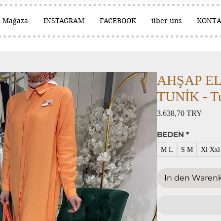
Mağaza
INSTAGRAM
FACEBOOK
über uns
KONT
AHŞAP EL
TUNİK - Tu
Preis
3.638,70 TRY
BEDEN
*
M L
S M
Xl Xxl
In den Waren