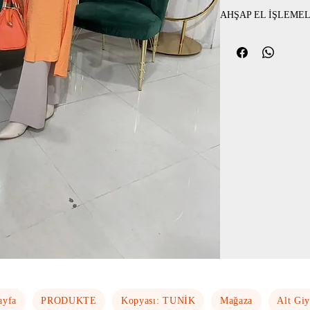
AHŞAP EL İŞLEME
ayfa
PRODUKTE
Kopyası: TUNİK
Mağaza
Alt Gi