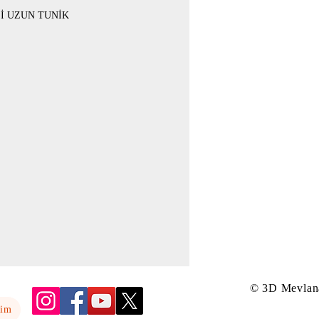
Lİ UZUN TUNİK
© 3D Mevlan
yim