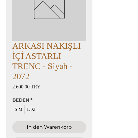
ARKASI NAKIŞLI
İÇİ ASTARLI
TRENC - Siyah -
2072
Preis
2.600,00 TRY
BEDEN
*
S M
L Xl
In den Warenkorb