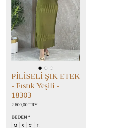
PİLİSELİ ŞIK ETEK
- Fıstık Yeşili -
18303
Preis
2.600,00 TRY
BEDEN
*
M
S
Xl
L