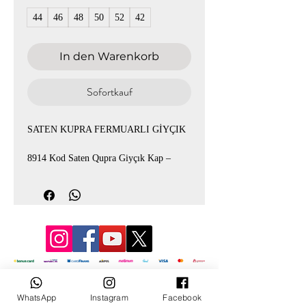
44
46
48
50
52
42
In den Warenkorb
Sofortkauf
SATEN KUPRA FERMUARLI GİYÇIK
8914 Kod Saten Qupra Giyçık Kap –
Zarif ve Rahat Şıklık
Şıklığı ve rahatlığı bir arada sunan 8914
kod giyçık kap modelimiz, saten Qupra
kumaşıyla hafif ve zarif bir duruş sağlar.
Lacivert ve yeşil renk seçenekleriyle 42-
52 beden aralığında konforlu kalıba
sahiptir. Günlük kombinlerden özel
© 3D Mevlana
davetlere kadar şık bir tamamlayıcı parça
WhatsApp
Instagram
Facebook
✨