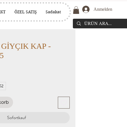
Anmelden
AKT
ÖZEL SATIŞ
Sadakat
GİYÇIK KAP -
65
52
korb
Sofortkauf