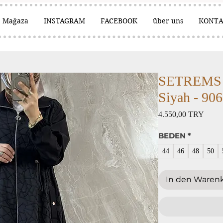
Mağaza
INSTAGRAM
FACEBOOK
über uns
KONT
SETREMS 
Siyah - 90
Preis
4.550,00 TRY
BEDEN
*
44
46
48
50
In den Waren