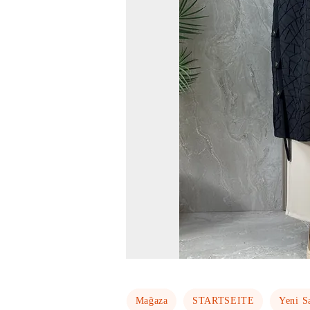
Mağaza
STARTSEITE
Yeni S