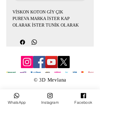
VİSKON KOTON GİY ÇIK
PUREVA MARKA İSTER KAP
OLARAK İSTER TUNİK OLARAK
TERCİH EDEBİLİRSİNİZ
ÜRÜN KODU:2036
BEDENLER 1(38-40) 2(42-44) 3(44-46)
4(46-48)
© 3D Mevlana
WhatsApp
Instagram
Facebook