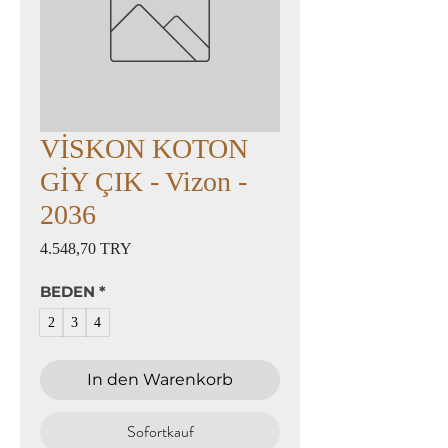
VİSKON KOTON
GİY ÇIK - Vizon -
2036
Preis
4.548,70 TRY
BEDEN
*
2
3
4
In den Warenkorb
Sofortkauf