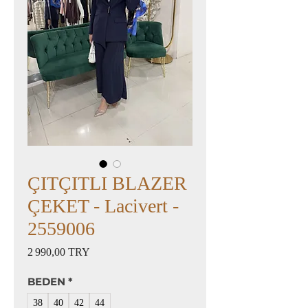
ÇITÇITLI BLAZER
ÇEKET - Lacivert -
2559006
Prix
2 990,00 TRY
BEDEN
*
38
40
42
44