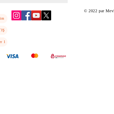
© 2022 par Mev
yim
TIŞ
er 1