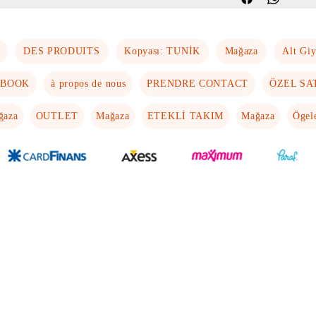
DES PRODUITS
Kopyası: TUNİK
Mağaza
Alt Gi
EBOOK
à propos de nous
PRENDRE CONTACT
ÖZEL SA
ğaza
OUTLET
Mağaza
ETEKLİ TAKIM
Mağaza
Ögel