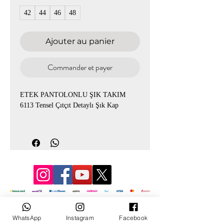
42
44
46
48
Ajouter au panier
Commander et payer
ETEK PANTOLONLU ŞIK TAKIM
6113 Tensel Çıtçıt Detaylı Şık Kap
• Tensel kumaş
• Çıtçıt detaylı – çıtçıtlı kap
• Uzunluk: 110 cm
• Beden aralığı: 40 – 48
• Günlük & şık kombinlere uygun
Hızlı sipariş için web sitemizi ziyaret
edebilirsiniz
© 2022 par Mevlana
www.nurnisa.com.tr
WhatsApp
Instagram
Facebook