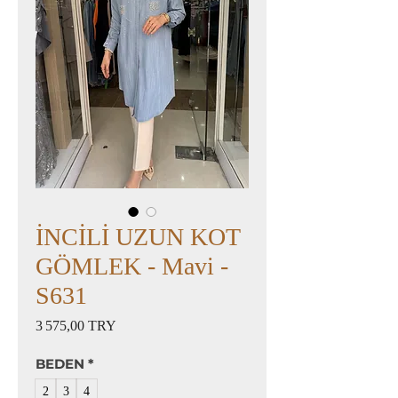
İNCİLİ UZUN KOT
GÖMLEK - Mavi -
S631
Prix
3 575,00 TRY
BEDEN
*
2
3
4