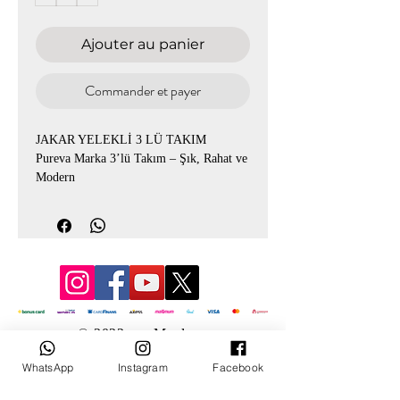
Ajouter au panier
Commander et payer
JAKAR YELEKLİ 3 LÜ TAKIM
Pureva Marka 3’lü Takım – Şık, Rahat ve
Modern
Ürün kodu :2630
Şıklık ve konforu bir arada sunuyor.
Yelek, üst ve pantolondan oluşan bu özel
takım günlük kullanımdan özel
kombinlere kadar geniş bir kullanım alanı
sağlar.
© 2022 par Mevlana
Beden seçenekleri 1-2-3-4 olup 52 bedene
WhatsApp
Instagram
Facebook
kadar uyumludur.