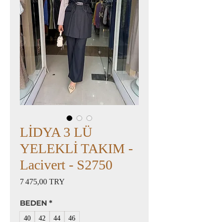
LİDYA 3 LÜ
YELEKLİ TAKIM -
Lacivert - S2750
Prix
7 475,00 TRY
BEDEN
*
40
42
44
46