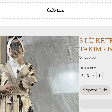
ÜRÜNLER
3 LÜ KE
TAKIM - Be
Fiyat
₺7.280,00
BEDEN
*
2
3
4
1
Sepete Ekle