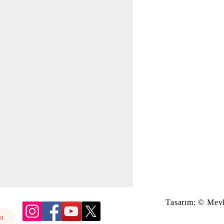
Tasarım: © Mev
sı