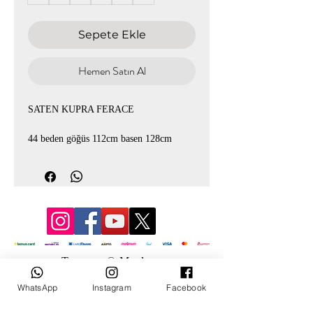
Sepete Ekle
Hemen Satın Al
SATEN KUPRA FERACE
44 beden göğüs 112cm basen 128cm
46 beden göğüs 114cm basen 130cm
48 beden göğüs 120cm basen 136cm
50 beden göğüs 122cm basen 138cm
52 beden göğüs 126cm basen 140cm
54 beden göğüs 128cm basen 144cm
Tasarım: © Mevlana
WhatsApp
Instagram
Facebook