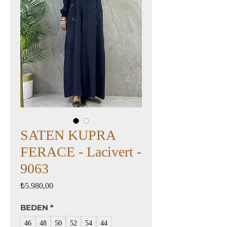
SATEN KUPRA
FERACE - Lacivert -
9063
Fiyat
₺5.980,00
BEDEN
*
46
48
50
52
54
44