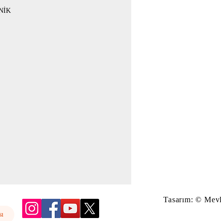
NİK
Tasarım: © Mev
sı