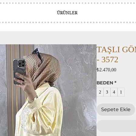
ÜRÜNLER
TAŞLI GÖ
- 3572
Fiyat
₺2.470,00
BEDEN
*
2
3
4
1
Sepete Ekle