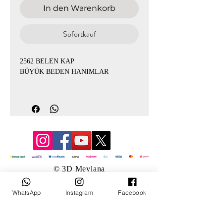
In den Warenkorb
Sofortkauf
2562 BELEN KAP
BÜYÜK BEDEN HANIMLAR
ÜRÜN KODU:2562
İPEK QUPRA KUMAŞ GİYÇIK KAP
BEDENLER 44-46-48-50-52-54
İKİ RENGİ MEVCUT
© 3D Mevlana
CEPLİDİR
WhatsApp
Instagram
Facebook