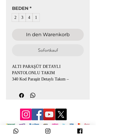
BEDEN
*
2
3
4
1
In den Warenkorb
Sofortkauf
ALTI PARAŞÜT DETAYLI
PANTOLONLU TAKIM
340 Kod Paraşüt Detaylı Takım –
Bayrama Özel Kampanyalı!
Şıklık ve rahatlık bir arada!
340 kodlu paraşüt detaylı takımımız 1-2-
3-4 beden seçenekleriyle 40-54 beden
aralığında.
Bordo, kahve, lacivert ve siyah renk
alternatifleriyle mağazamızda bayrama
© 3D Mevlana