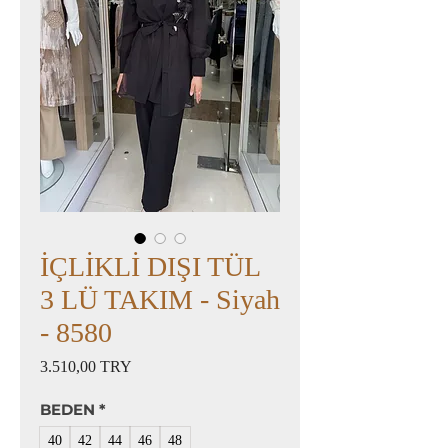
İÇLİKLİ DIŞI TÜL
3 LÜ TAKIM - Siyah
- 8580
Preis
3.510,00 TRY
BEDEN
*
40
42
44
46
48