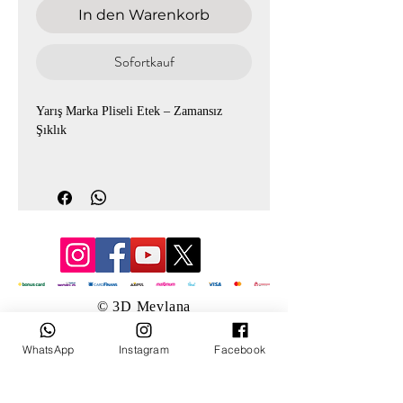
In den Warenkorb
Sofortkauf
Yarış Marka Pliseli Etek – Zamansız
Şıklık
Ürün Kodu: 3322
Zarif pliseleriyle klasik ve modern tarzı
bir araya getiren Yarış marka pliseli etek,
tam boy kesimiyle şık bir duruş sunar.
Astarlı yapısı sayesinde iç göstermez,
yandan fermuar detayıyla kolay kullanım
sağlar. Günlük kombinlerden özel
© 3D Mevlana
davetlere kadar her ortamda rahatlıkla
tercih edilebilir.
WhatsApp
Instagram
Facebook
? Beden Aralığı: 38 – 48
? Kalıp: Tam boy