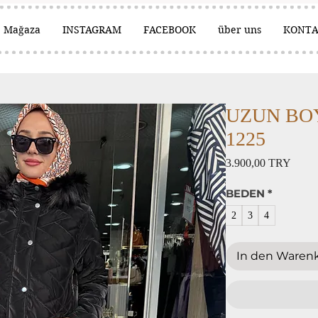
Mağaza
INSTAGRAM
FACEBOOK
über uns
KONT
UZUN BOY
1225
Preis
3.900,00 TRY
BEDEN
*
2
3
4
In den Waren