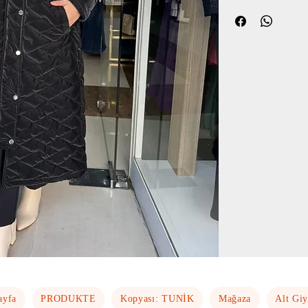
ayfa
PRODUKTE
Kopyası: TUNİK
Mağaza
Alt Gi