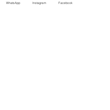
Sıkma :
Sıkılmaz
WhatsApp
Instagram
Facebook
Utu :
Düşük Isıda Ütüleme
Kuru Temizleme :
Kuru Temizleme ,
Trikloretilen Ayırıçısıyla Az Çözücü
Modelin Giydiği Beden
38
Kumaş Karışımı
:%100 Polyester