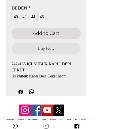
BEDEN
*
40
42
44
46
Add to Cart
Buy Now
2424138 İÇİ NUBUK KAPLI DERİ
CEKET
İçi Nubuk Kaplı Deri Ceket Mont
Yıkama Talimati :
Elde Yıkanmaz , Kuru
Temizleme
Çamasır Suyu :
Çamaşır Suyu Konamaz
Kurutma:
Kurutma Makinesinde
Kurutulamaz
© 2022 by Mevlana