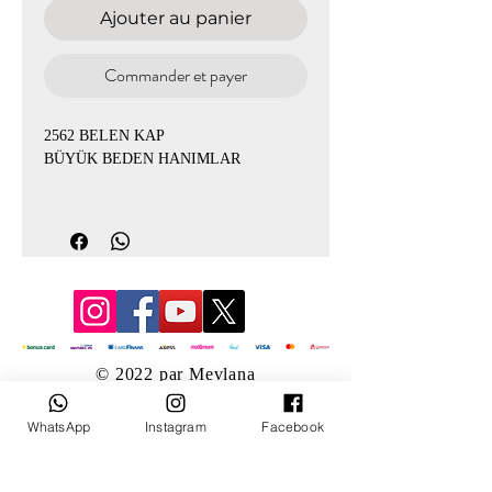
Ajouter au panier
Commander et payer
2562 BELEN KAP
BÜYÜK BEDEN HANIMLAR
ÜRÜN KODU:2562
İPEK QUPRA KUMAŞ GİYÇIK KAP
BEDENLER 44-46-48-50-52-54
İKİ RENGİ MEVCUT
© 2022 par Mevlana
CEPLİDİR
WhatsApp
Instagram
Facebook