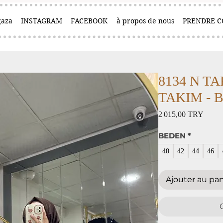
aza
INSTAGRAM
FACEBOOK
à propos de nous
PRENDRE C
8134 N T
TAKIM - Be
Prix
2 015,00 TRY
BEDEN
*
40
42
44
46
Ajouter au pan