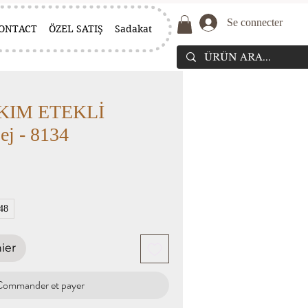
Se connecter
ONTACT
ÖZEL SATIŞ
Sadakat
AKIM ETEKLİ
j - 8134
48
ier
Commander et payer