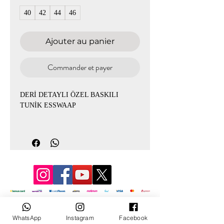
40
42
44
46
Ajouter au panier
Commander et payer
DERİ DETAYLI ÖZEL BASKILI
TUNİK ESSWAAP
Yıkama Talimati :
Elde Yıkanmaz , Kuru
Temizleme
Çamasır Suyu :
Çamaşır Suyu Konamaz
Kurutma:
Kurutma Makinesinde
Kurutulamaz
© 2022 par Mevlana
Sıkma :
Sıkılmaz
WhatsApp
Instagram
Facebook