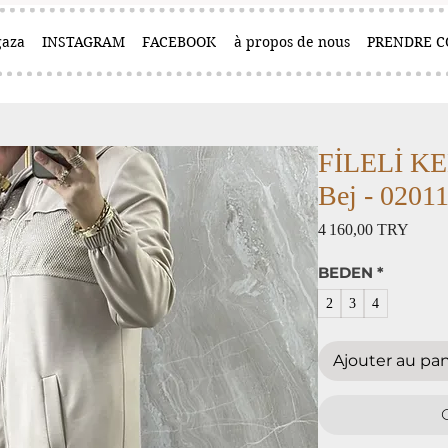
aza
INSTAGRAM
FACEBOOK
à propos de nous
PRENDRE C
FİLELİ K
Bej - 0201
Prix
4 160,00 TRY
BEDEN
*
2
3
4
Ajouter au pan