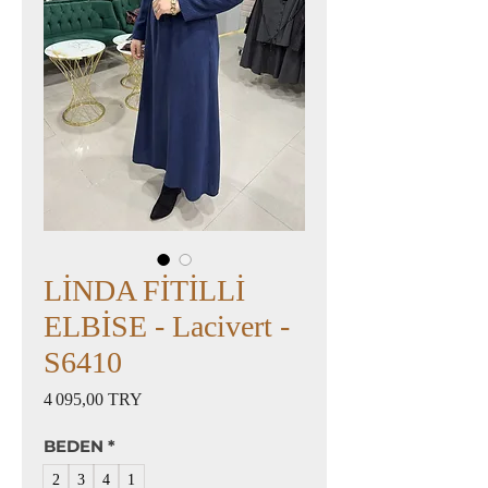
LİNDA FİTİLLİ
ELBİSE - Lacivert -
S6410
Prix
4 095,00 TRY
BEDEN
*
2
3
4
1