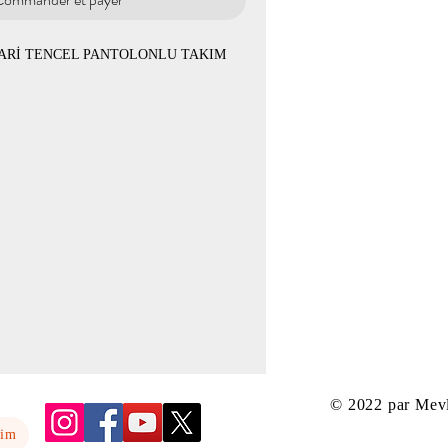
ARİ TENCEL PANTOLONLU TAKIM
K SATIŞTADIR
E İÇLİK TİŞORT
(46-48) BEDENE KADAR
© 2022 par Mev
yim