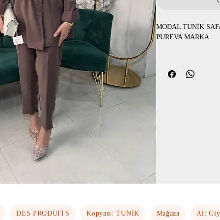
MODAL TUNİK SAF
PUREVA MARKA
ÜRÜN KODU:2727
3 LÜ TAKIM OLARA
TENSEL KUMAŞ
CEKET PANTOLON V
BEDENLER 1-2-3-4
DES PRODUITS
Kopyası: TUNİK
Mağaza
Alt Gi