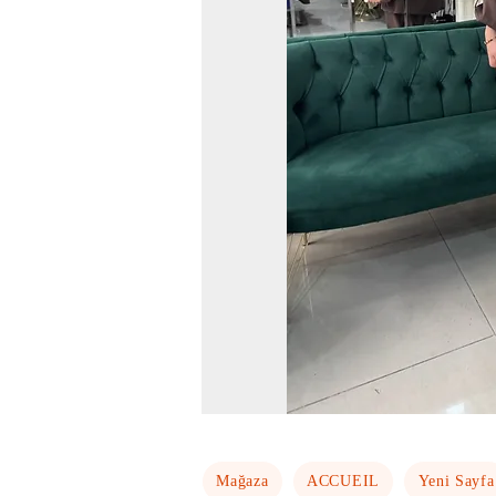
Mağaza
ACCUEIL
Yeni Sayfa