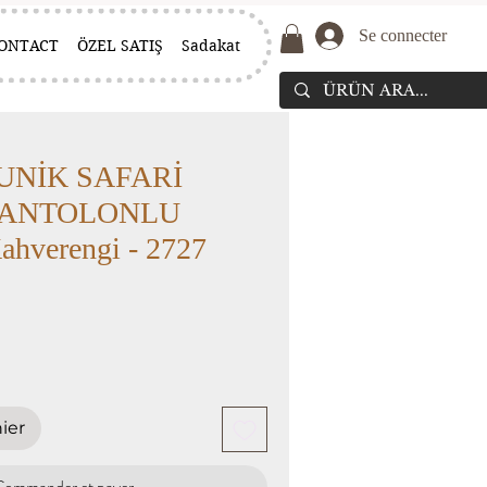
Se connecter
ONTACT
ÖZEL SATIŞ
Sadakat
UNİK SAFARİ
PANTOLONLU
hverengi - 2727
ier
Commander et payer