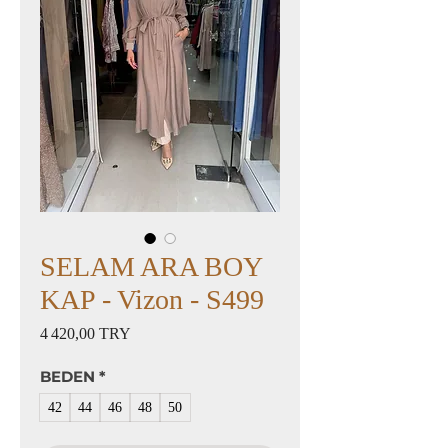
SELAM ARA BOY
KAP - Vizon - S499
Prix
4 420,00 TRY
BEDEN
*
42
44
46
48
50