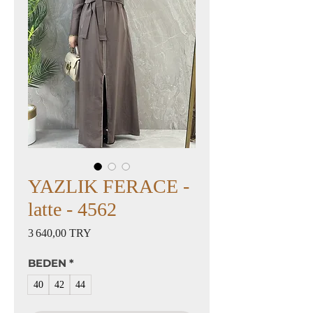
YAZLIK FERACE -
latte - 4562
Prix
3 640,00 TRY
BEDEN
*
40
42
44