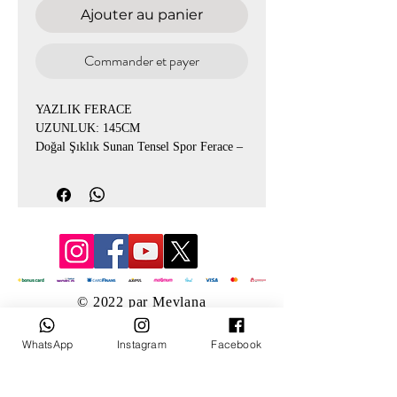
Ajouter au panier
Commander et payer
YAZLIK FERACE
UZUNLUK: 145CM
Doğal Şıklık Sunan Tensel Spor Ferace –
4562
Yaz ayları için özel olarak tasarlanmış
4562 kodlu kahve tensel ferace, hafif ve
nefes alan kumaşıyla gün boyu konfor
sunar. Spor ve modern tutuş sayesinde
günlük kombinlerde rahatlıkla tercih
edilir.
© 2022 par Mevlana
✔ Tensel kumaş — hafif, serin tutan yapı
WhatsApp
Instagram
Facebook
✔ Spor ve rahat kesim
✔ Yazlık kullanım için ideal
✔ Kahve renk